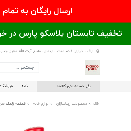
ارسال رایگان به تمام نقاط ای
تخفیف تابستان پلاسکو پارس در خریدهای بالای ۶00 هزار تومان / خر
اراک ، خیابان قائم مقام ، ابتدای تقاطع آیت الله غفاری،جنب
دسته‌بندی کالاها
خانه
فروشگاه
خانه
محصولات زیباسازان
لوازم خانه
قمقمه ژلمک سایز 2 زیباسا