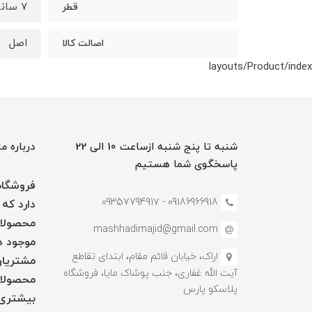
7 سانتی متر
قطر
اصل
اصالت کالا
layouts/Product/index
شنبه تا پنج شنبه ازساعت 10 الی 22
درباره ما
پاسخگوی شما هستیم
فروشگاه 
09186966918 - 0935779491۷
دارد که 
محصولات
mashhadimajid@gmail.com
موجود در
اراک، خیابان قائم مقام، ابتدای تقاطع
مشتریان
آیت الله غفاری، جنب پوشاک مایا، فروشگاه
محصولات
پلاسکو پارس
بیشتری 