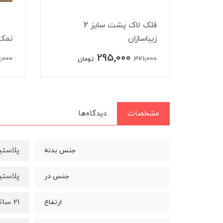
قلک لاک پشت سایز 2
زیباسازان
نمکپاش 2 عدد
295,000
,000
321,000
تومان
مشخصات
دیدگاه‌ها
پلاست
جنس بدنه
پلاست
جنس در
21 سانتی متر
ارتفاع