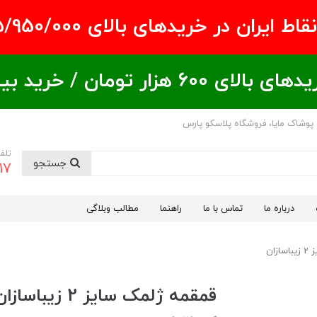
ران در خریدهای بالای ۵/950/000 تومان
ید بیشتر = تخفیف بیشتر
 پوشاک مایا، فروشگاه پلاسکو پارس
تلف
جستجو
17
درباره ما
تماس با ما
راهنما
مطالب وبلاگی
زان
قمقمه ژلمک سایز 2 زیباسازان