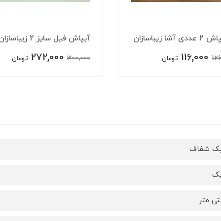
ی آشا زیباسازان
‏آبپاش فیل سایز 2 زیباسازان
272,000
116,000
300,000
126
تومان
تومان
یک شفاف
یک