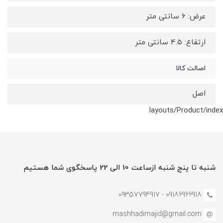
عرض: 6 سانتی متر
ارتفاع: 4.5 سانتی متر
اصالت کالا
اصل
layouts/Product/index
شنبه تا پنج شنبه ازساعت 10 الی 22 پاسخگوی شما هستیم
09186966918 - 0935779491۷
mashhadimajid@gmail.com