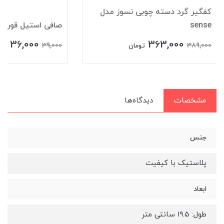
کفگیر گرد دسته چوبی نسوز مدل
sense
صافی استیل قوری
36,000
363,000
39,000
389,000
تومان
توم
مشخصات
دیدگاه‌ها
جنس
پلاستیک با کیفیت
ابعاد
طول: 19.5 سانتی متر