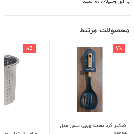
به این وسیله داده است.
محصولات مرتبط
8٪
7٪
کفگیر گرد دسته چوبی نسوز مدل
sense
صافی استیل قوری