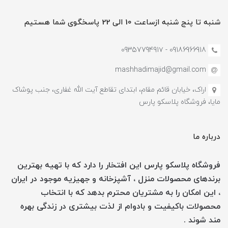
شنبه تا پنج شنبه ازساعت 10 الی 22 پاسخگوی شما هستیم
09186966918 - 0935779491۷
mashhadimajid@gmail.com
اراک، خیابان قائم مقام، ابتدای تقاطع آیت الله غفاری، جنب پوشاک
مایا، فروشگاه پلاسکو پارس
درباره ما
فروشگاه پلاسکو پارس این افتخار را دارد که با تهیه بهترین
برندهای محصولات منزل ، آشپزخانه و جهیزیه موجود در ایران
، این امکان را به مشتریان محترم بدهد که با انتخاب
محصولات باکیفیت و بادوام از لذت بیشتری در زندگی بهره
مند شوند .