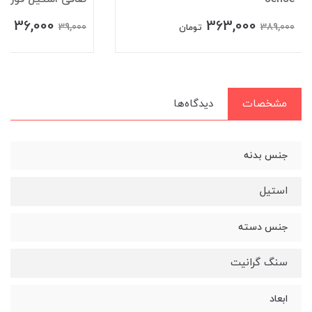
36,000
363,000
39,000
389,000
تومان
توم
مشخصات
دیدگاه‌ها
جنس بدنه
استیل
جنس دسته
سنگ گرانیت
ابعاد