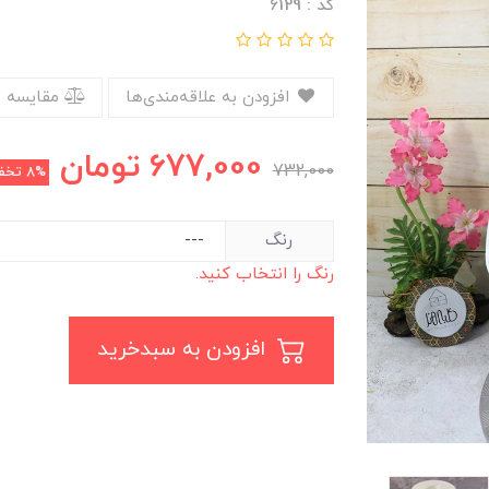
کد : 6129
افزودن به علاقه‌مندی‌ها
مقایسه 
677,000
تومان
732,000
8%
تخف
رنگ
رنگ را انتخاب کنید.
افزودن به سبدخرید