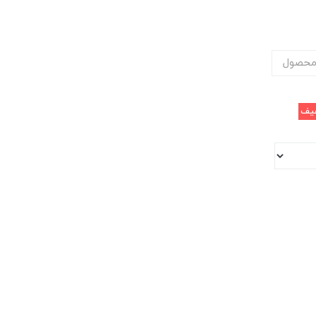
محصول
یف