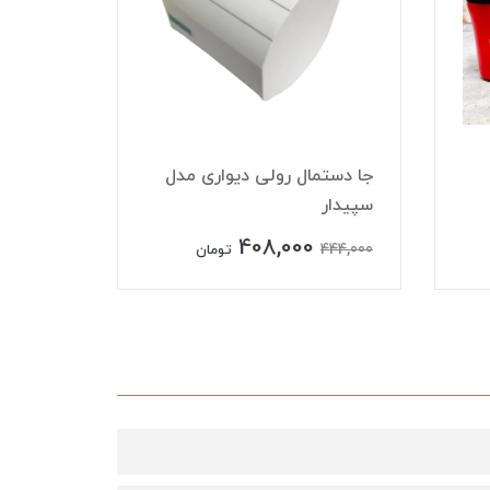
جا دستمال رولی دیواری مدل
سپیدار
آلومینی
408,000
444,000
ناموجود
تومان