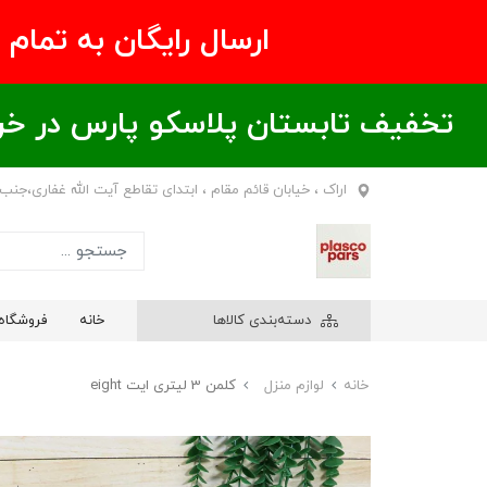
ارسال رایگان به تمام نقاط ای
تخفیف تابستان پلاسکو پارس در خریدهای بالای ۶00 هزار تومان / خر
اراک ، خیابان قائم مقام ، ابتدای تقاطع آیت الله غفاری،جنب
دسته‌بندی کالاها
خانه
فروشگاه
خانه
لوازم منزل
کلمن 3 لیتری ایت eight