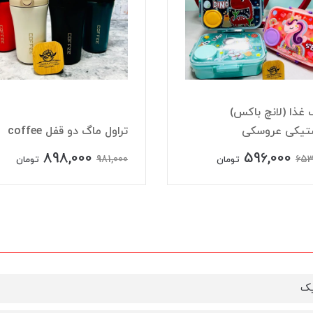
غذا (لانچ باکس)
ستیکی عروسکی
تراول ماگ دو قفل coffee
898,000
596,000
981,000
653
تومان
تومان
یک