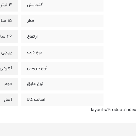
3 لیتر
گنجایش
15 سانتی متر
قطر
26 سانتی متر
ارتفاع
پیچی
نوع درب
اهرمی
نوع خروجی
فوم
نوع عایق
اصل
اصالت کالا
layouts/Product/index