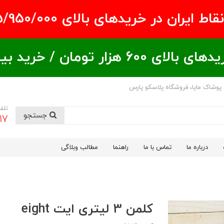
ران در خریدهای بالای ۵/950/000 تومان
ید بیشتر = تخفیف بیشتر
 پوشاک مایا، فروشگاه پلاسکو پارس
تلف
جستجو
17
درباره ما
تماس با ما
راهنما
مطالب وبلاگی
کلمن 3 لیتری ایت eight