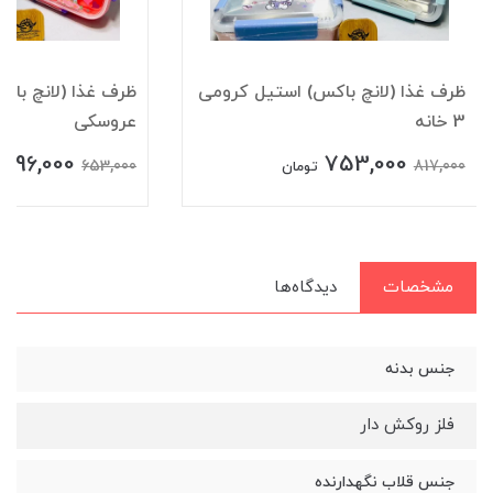
ظرف غذا (لانچ باکس) استیل کرومی
ظرف غذا (لانچ باک
3 خانه
عروسکی
596,000
753,000
653,000
817,000
تومان
مشخصات
دیدگاه‌ها
جنس بدنه
فلز روکش دار
جنس قلاب نگهدارنده