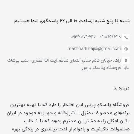
شنبه تا پنج شنبه ازساعت 10 الی 22 پاسخگوی شما هستیم
09186966918 - 0935779491۷
mashhadimajid@gmail.com
اراک، خیابان قائم مقام، ابتدای تقاطع آیت الله غفاری، جنب پوشاک
مایا، فروشگاه پلاسکو پارس
درباره ما
فروشگاه پلاسکو پارس این افتخار را دارد که با تهیه بهترین
برندهای محصولات منزل ، آشپزخانه و جهیزیه موجود در ایران
، این امکان را به مشتریان محترم بدهد که با انتخاب
محصولات باکیفیت و بادوام از لذت بیشتری در زندگی بهره