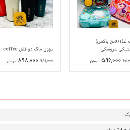
غذا (لانچ باکس)
ستیکی عروسکی
تراول ماگ دو قفل coffee
898,000
596,000
981,000
653
تومان
تومان
یک