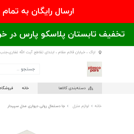
ارسال رایگان به تمام نقاط ای
تخفیف تابستان پلاسکو پارس در خریدهای بالای ۶00 هزار تومان / خر
اراک ، خیابان قائم مقام ، ابتدای تقاطع آیت الله غفاری،جنب
دسته‌بندی کالاها
خانه
فروشگاه
خانه
لوازم منزل
جا دستمال رولی دیواری مدل سپیدار