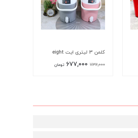
کلمن 3 لیتری ایت eight
آلومینی
677,000
732,000
ناموجود
تومان