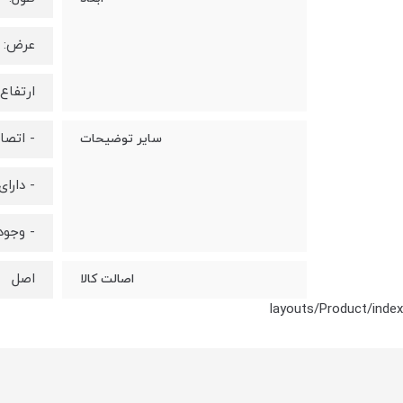
عرض: 12.5 سانتی متر
ارتفاع: 13 سانتی 
- اتصا
سایر توضیحات
- دارا
- وجود 2 عدد پیچ و رول پلاک همرا
اصل
اصالت کالا
layouts/Product/index