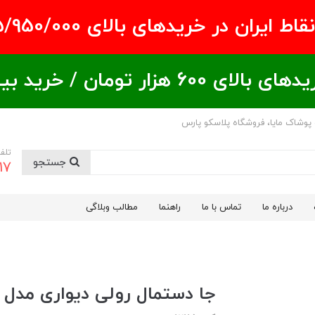
ران در خریدهای بالای ۵/950/000 تومان
ید بیشتر = تخفیف بیشتر
 پوشاک مایا، فروشگاه پلاسکو پارس
تلف
جستجو
17
درباره ما
تماس با ما
راهنما
مطالب وبلاگی
جا دستمال رولی دیواری مدل 