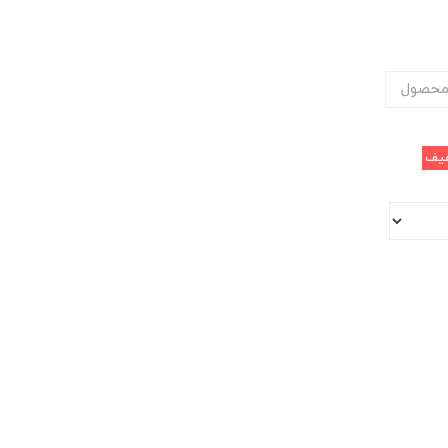
محصول
یف