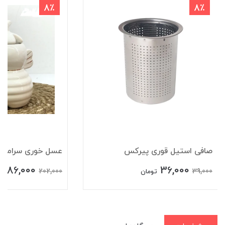
8٪
8٪
صافی استیل قوری پیرکس
عسل خوری سرامیکی 
186,000
36,000
202,000
39,000
تومان
ت