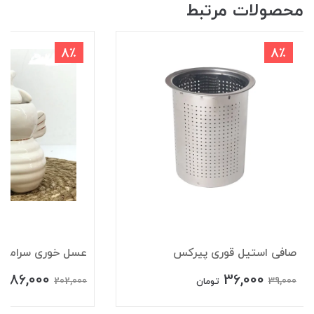
محصولات مرتبط
8٪
8٪
صافی استیل قوری پیرکس
عسل خوری سرامیکی 
186,000
36,000
202,000
39,000
تومان
ت