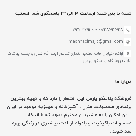
شنبه تا پنج شنبه ازساعت 10 الی 22 پاسخگوی شما هستیم
09186966918 - 0935779491۷
mashhadimajid@gmail.com
اراک، خیابان قائم مقام، ابتدای تقاطع آیت الله غفاری، جنب پوشاک
مایا، فروشگاه پلاسکو پارس
درباره ما
فروشگاه پلاسکو پارس این افتخار را دارد که با تهیه بهترین
برندهای محصولات منزل ، آشپزخانه و جهیزیه موجود در ایران
، این امکان را به مشتریان محترم بدهد که با انتخاب
محصولات باکیفیت و بادوام از لذت بیشتری در زندگی بهره
مند شوند .