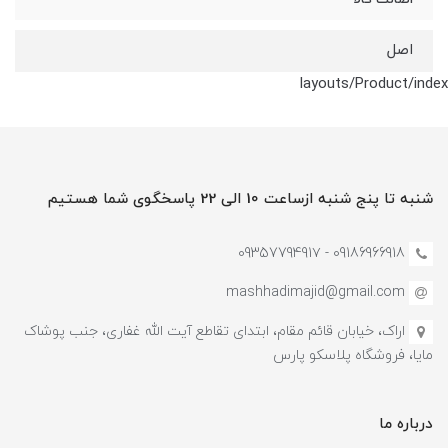
اصل
layouts/Product/index
شنبه تا پنج شنبه ازساعت 10 الی 22 پاسخگوی شما هستیم
09186966918 - 0935779491۷
mashhadimajid@gmail.com
اراک، خیابان قائم مقام، ابتدای تقاطع آیت الله غفاری، جنب پوشاک
مایا، فروشگاه پلاسکو پارس
درباره ما