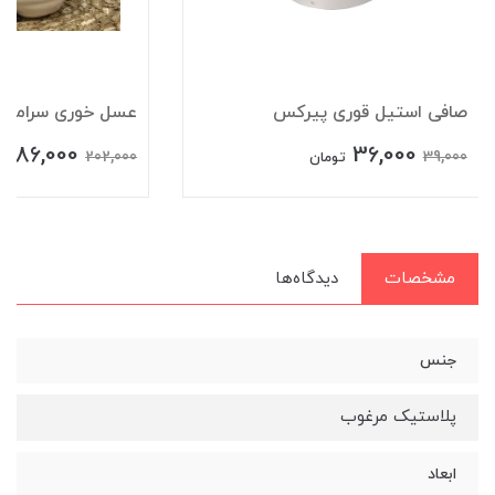
صافی استیل قوری پیرکس
عسل خوری سرامیکی 
186,000
36,000
202,000
39,000
تومان
ت
مشخصات
دیدگاه‌ها
جنس
پلاستیک مرغوب
ابعاد