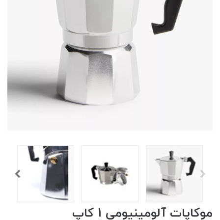
موکاپات آلومینیومی 1 کاپ