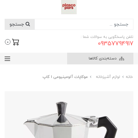
جستجو
تلفن پاسخگویی به سوالات شما :
09357794917
0
دسته‌بندی کالاها
خانه
لوازم آشپزخانه
موکاپات آلومینیومی 1 کاپ