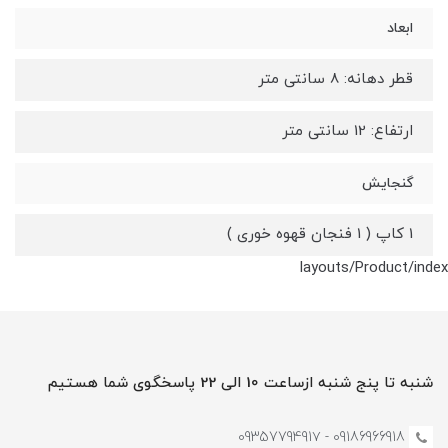
ابعاد
قطر دهانه: 8 سانتی متر
ارتفاع: 12 سانتی متر
گنجایش
1 کاپ ( 1 فنجان قهوه خوری )
layouts/Product/index
شنبه تا پنج شنبه ازساعت 10 الی 22 پاسخگوی شما هستیم
09186966918 - 0935779491۷