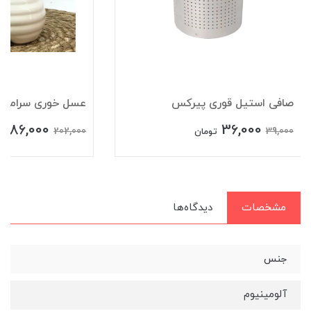
صافی استیل قوری پیرکس
عسل خوری سرامیکی 
186,000
36,000
202,000
39,000
تومان
ت
مشخصات
دیدگاه‌ها
جنس
آلومینیوم