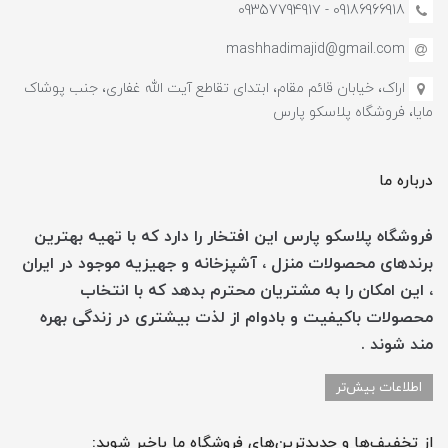
09186966918 - 0935779491۷
mashhadimajid@gmail.com
اراک، خیابان قائم مقام، ابتدای تقاطع آیت الله غفاری، جنب پوشاک
مایا، فروشگاه پلاسکو پارس
درباره ما
فروشگاه پلاسکو پارس این افتخار را دارد که با تهیه بهترین
برندهای محصولات منزل ، آشپزخانه و جهیزیه موجود در ایران
، این امکان را به مشتریان محترم بدهد که با انتخاب
محصولات باکیفیت و بادوام از لذت بیشتری در زندگی بهره
مند شوند .
اطلاعات بیش‌تر
از تخفیف‌ها و جدیدترین‌های فروشگاه ما باخبر شوید: