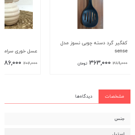
کفگیر گرد دسته چوبی نسوز مدل
sense
عسل خوری سرامیکی 
186,000
363,000
202,000
389,000
تومان
ت
مشخصات
دیدگاه‌ها
جنس
استیل