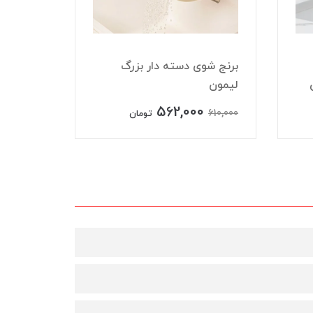
برنج شوی دسته دار بزرگ
لیمون
جای نان
562,000
523,000
610,000
تومان