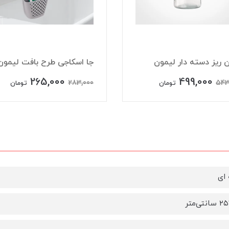
 ریز دسته دار لیمون
جا اسکاجی طرح بافت لیمون
265,000
499,000
283,000
543
تومان
تومان
ای