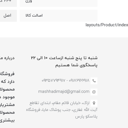
۲۴۰ گرم
وزن
اصل
اصالت کالا
layouts/Product/index
شنبه تا پنج شنبه ازساعت 10 الی 22
درباره ما
پاسخگوی شما هستیم
فروشگاه 
09186966918 - 0935779491۷
دارد که 
محصولات
mashhadimajid@gmail.com
موجود در
اراک، خیابان قائم مقام، ابتدای تقاطع
مشتریان
آیت الله غفاری، جنب پوشاک مایا، فروشگاه
محصولات
پلاسکو پارس
بیشتری 