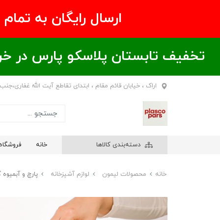
ارسال رایگان به تمام نقاط ای
تخفیف تابستان پلاسکو پارس در خریدهای بالای ۶00 هزار تومان / خر
اراک ، خیابان قائم مقام ، ابتدای تقاطع آیت الله غفاری،جنب
دسته‌بندی کالاها
خانه
فروشگاه
خانه
محصولات لیمون
لوازم آشپزخانه
پارچ و آبمیوه گیری 2 کا