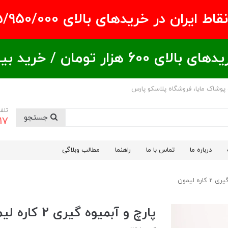
ران در خریدهای بالای ۵/950/000 تومان
ید بیشتر = تخفیف بیشتر
 پوشاک مایا، فروشگاه پلاسکو پارس
تلف
جستجو
17
درباره ما
تماس با ما
راهنما
مطالب وبلاگی
ره لیمون
پارچ و آبمیوه گیری 2 کاره لیمون