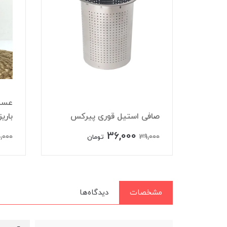
نسوز
عسل 
صافی استیل قوری پیرکس
باریز
36,000
,000
39,000
ن
تومان
مشخصات
دیدگاه‌ها