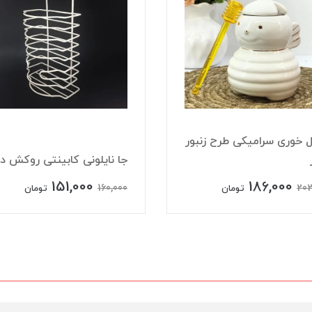
خوری سرامیکی طرح زنبور
جا نایلونی کابینتی روکش دا
151,000
186,000
160,000
202
تومان
تومان