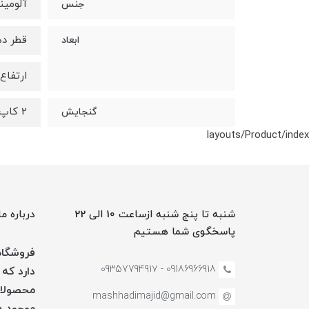
آلومین
جنس
قطر دهانه: 8
ابعاد
ارتفاع: 15 سانتی 
2 کاپ ( 2 فنجان قهوه خوری )
گنجایش
layouts/Product/index
شنبه تا پنج شنبه ازساعت 10 الی 22
درباره ما
پاسخگوی شما هستیم
فروشگاه 
09186966918 - 0935779491۷
دارد که 
محصولات
mashhadimajid@gmail.com