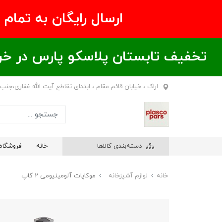
ارسال رایگان به تمام نقاط ای
تخفیف تابستان پلاسکو پارس در خریدهای بالای ۶00 هزار تومان / خر
اراک ، خیابان قائم مقام ، ابتدای تقاطع آیت الله غفاری،جنب
دسته‌بندی کالاها
خانه
فروشگاه
خانه
لوازم آشپزخانه
موکاپات آلومینیومی 2 کاپ