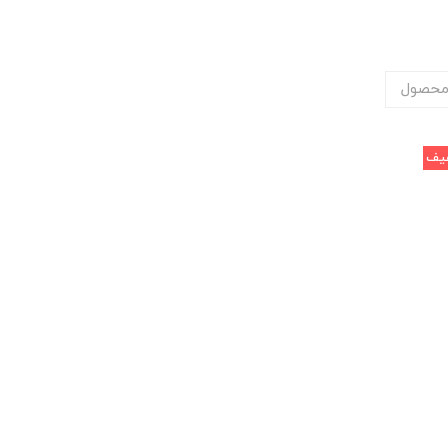
محصول
یف