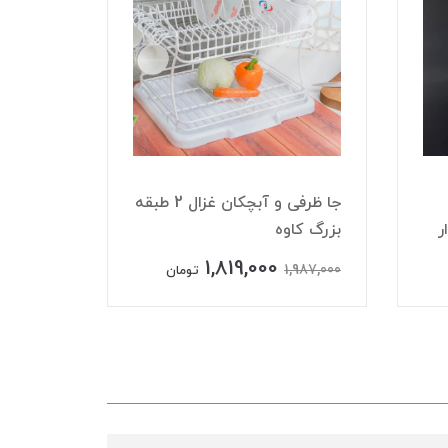
جا ظرفی و آبچکان غزال 2 طبقه
ظرف نگه
ر
بزرگ کاوه
لبنیات س
1,819,000
1,987,000
ناموجود
تومان