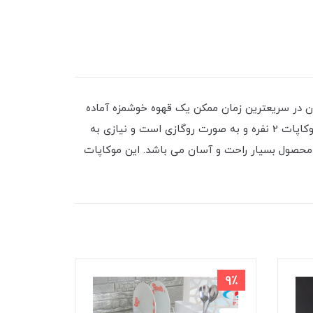
 در سریعترین زمان ممکن یک قهوه خوشمزه آماده
کنید. از موکاپات می توان در منزل، محل کار، خوابگاه، کافه و هر جای دیگری که نیاز به قهوه فوری دارید استفاده کنید. این موکاپات 2 نفره و به صورت روگازی است و نیازی به
ن محصول بسیار راحت و آسان می باشد. این موکاپات
10٪
9٪