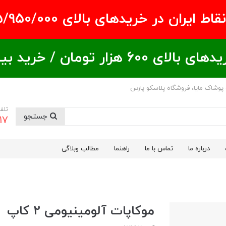
ران در خریدهای بالای ۵/950/000 تومان
ید بیشتر = تخفیف بیشتر
 پوشاک مایا، فروشگاه پلاسکو پارس
تلف
جستجو
17
درباره ما
تماس با ما
راهنما
مطالب وبلاگی
موکاپات آلومینیومی 2 کاپ