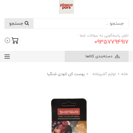
جستجو
تلفن پاسخگویی به سوالات شما :
09357794917
0
دسته‌بندی کالاها
خانه
لوازم آشپزخانه
پوست کن اتودی شنگیا