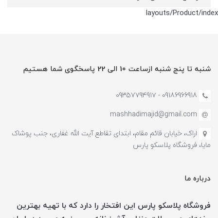
layouts/Product/index
شنبه تا پنج شنبه ازساعت 10 الی 22 پاسخگوی شما هستیم
09186966918 - 0935779491۷
mashhadimajid@gmail.com
اراک، خیابان قائم مقام، ابتدای تقاطع آیت الله غفاری، جنب پوشاک
مایا، فروشگاه پلاسکو پارس
درباره ما
فروشگاه پلاسکو پارس این افتخار را دارد که با تهیه بهترین