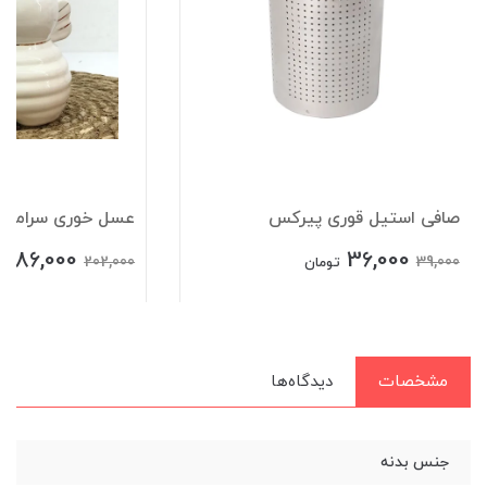
صافی استیل قوری پیرکس
عسل خوری سرامیکی 
186,000
36,000
202,000
39,000
تومان
ت
مشخصات
دیدگاه‌ها
جنس بدنه