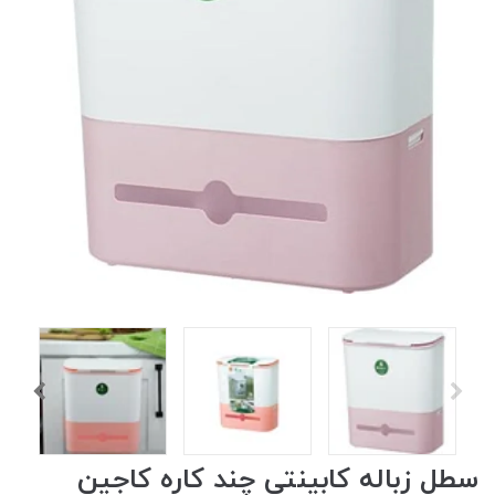
سطل زباله کابینتی چند کاره کاجین