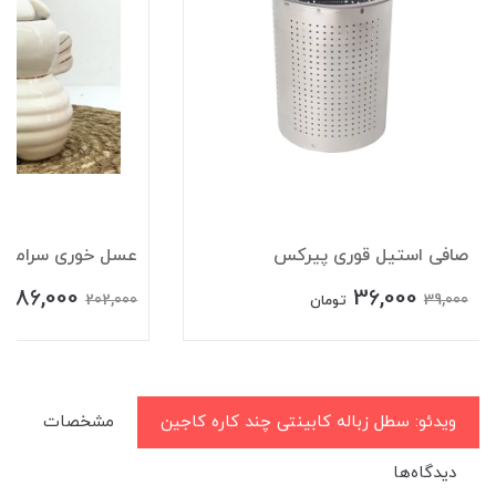
صافی استیل قوری پیرکس
عسل خوری سرامیکی 
186,000
36,000
202,000
39,000
تومان
ت
ویدئو: سطل زباله کابینتی چند کاره کاجین
مشخصات
دیدگاه‌ها