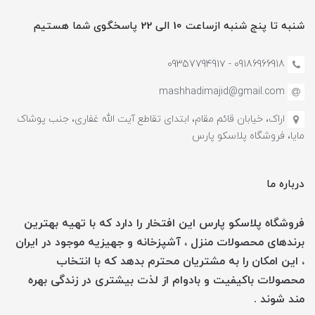
شنبه تا پنج شنبه ازساعت 10 الی 22 پاسخگوی شما هستیم
09186966918 - 0935779491۷
mashhadimajid@gmail.com
اراک، خیابان قائم مقام، ابتدای تقاطع آیت الله غفاری، جنب پوشاک
مایا، فروشگاه پلاسکو پارس
درباره ما
فروشگاه پلاسکو پارس این افتخار را دارد که با تهیه بهترین
برندهای محصولات منزل ، آشپزخانه و جهیزیه موجود در ایران
، این امکان را به مشتریان محترم بدهد که با انتخاب
محصولات باکیفیت و بادوام از لذت بیشتری در زندگی بهره
مند شوند .