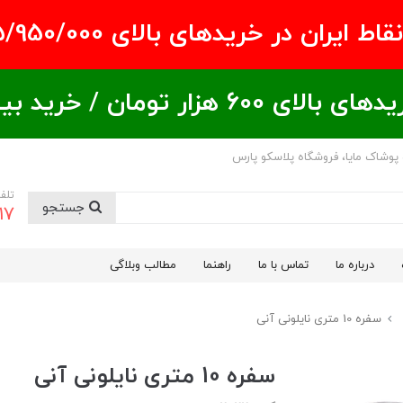
ران در خریدهای بالای ۵/950/000 تومان
ید بیشتر = تخفیف بیشتر
 پوشاک مایا، فروشگاه پلاسکو پارس
تلف
جستجو
17
درباره ما
تماس با ما
راهنما
مطالب وبلاگی
سفره 10 متری نایلونی آنی
سفره 10 متری نایلونی آنی