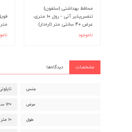
)
محافظ بهداشتی (سلفون)
تنفس‌پذیر آنی - رول 50 متری،
تنفس‌پذیر آنی - رول 10 متری،
عرض 40 سانتی متر (اره‌دار)
متری 
ناموجود
نامو
مشخصات
دیدگاه‌ها
نایلونی
جنس
120 سانتی متر
عرض
10 متر
طول