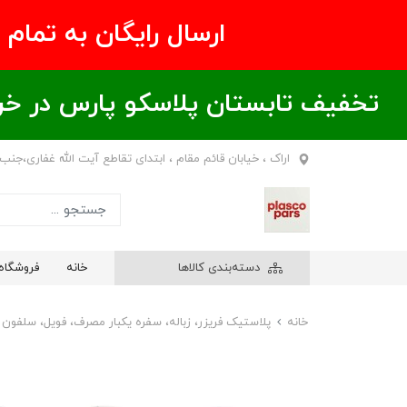
ارسال رایگان به تمام نقاط ای
تخفیف تابستان پلاسکو پارس در خریدهای بالای ۶00 هزار تومان / خر
اراک ، خیابان قائم مقام ، ابتدای تقاطع آیت الله غفاری،جنب
دسته‌بندی کالاها
خانه
فروشگاه
خانه
پلاستیک فریزر، زباله، سفره یکبار مصرف، فویل، سلفون