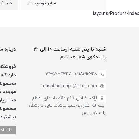
ضد آب 
سایر توضیحات
layouts/Product/index
شنبه تا پنج شنبه ازساعت 10 الی 22
درباره ما
پاسخگوی شما هستیم
فروشگاه 
09186966918 - 0935779491۷
دارد که 
محصولات
mashhadimajid@gmail.com
موجود در
اراک، خیابان قائم مقام، ابتدای تقاطع
مشتریان
آیت الله غفاری، جنب پوشاک مایا، فروشگاه
محصولات
پلاسکو پارس
بیشتری 
اطلاعات