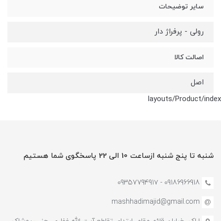
سایر توضیحات
رولی - پرفراژ دار
اصالت کالا
اصل
layouts/Product/index
شنبه تا پنج شنبه ازساعت 10 الی 22 پاسخگوی شما هستیم
09186966918 - 0935779491۷
mashhadimajid@gmail.com