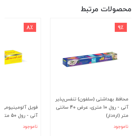
محصولات مرتبط
8٪
9٪
محافظ بهداشتی (سلفون) تنفس‌پذیر
آنی - رول 10 متری، عرض 40 سانتی
متر (اره‌دار)
آنی - رول 50 متری
ناموجود
ناموجود