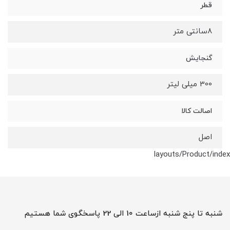
قطر
8سانتی متر
گنجایش
300 میلی لیتر
اصالت کالا
اصل
layouts/Product/index
شنبه تا پنج شنبه ازساعت 10 الی 22 پاسخگوی شما هستیم