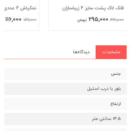
قلک لاک پشت سایز 2 زیباسازان
نمکپاش 2 عددی آشا زیباسازان
116,000
295,000
126,000
321,000
تومان
تو
مشخصات
دیدگاه‌ها
جنس
بلور با درب استیل
ارتفاع
14.5 سانتی متر