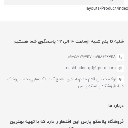
layouts/Product/index
شنبه تا پنج شنبه ازساعت 10 الی 22 پاسخگوی شما هستیم
09186966918 - 0935779491۷
mashhadimajid@gmail.com
اراک، خیابان قائم مقام، ابتدای تقاطع آیت الله غفاری، جنب پوشاک
مایا، فروشگاه پلاسکو پارس
درباره ما
فروشگاه پلاسکو پارس این افتخار را دارد که با تهیه بهترین