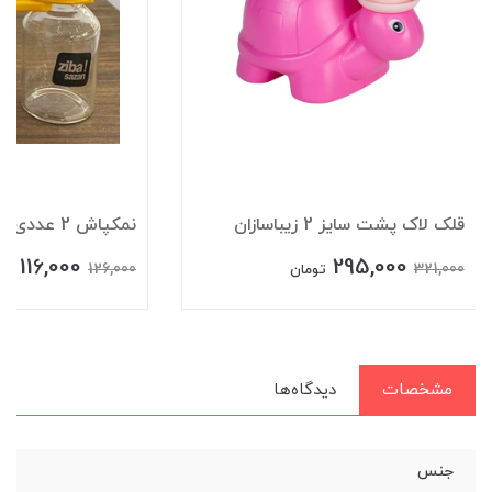
قلک لاک پشت سایز 2 زیباسازان
نمکپاش 2 عددی آشا زیباسازان
116,000
295,000
126,000
321,000
تومان
تو
مشخصات
دیدگاه‌ها
جنس