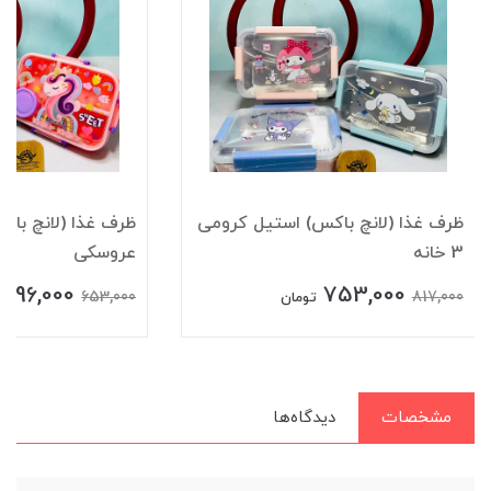
ظرف غذا (لانچ باکس) استیل کرومی
ظرف غذا (لانچ باک
3 خانه
عروسکی
596,000
753,000
653,000
817,000
تومان
مشخصات
دیدگاه‌ها