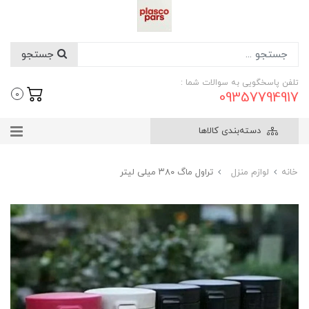
جستجو
تلفن پاسخگویی به سوالات شما :
09357794917
0
دسته‌بندی کالاها
خانه
لوازم منزل
تراول ماگ ۳۸۰ میلی لیتر