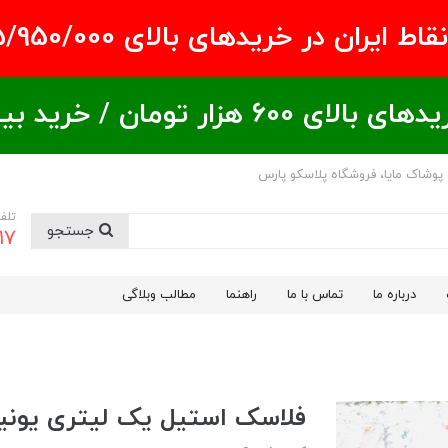
ران در خریدهای بالای ۵/950/000 تومان
ید بیشتر = تخفیف بیشتر
 پوشاک مایا، فروشگاه پلاسکو پارس
تلف
جستجو
17
درباره ما
تماس با ما
راهنما
مطالب وبلاگی
فلاسک استیل یک لیتری یونیک