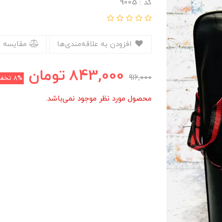
کد : 9005
افزودن به علاقه‌مندی‌ها
مقایسه 
843,000
تومان
916,000
8%
تخف
محصول مورد نظر موجود نمی‌باشد.