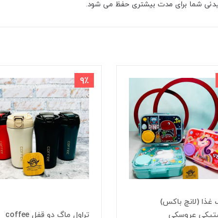
دنی شما برای مدت بیشتری حفظ می شود.
9٪
غذا (لانچ باکس)
ستیکی عروسکی
تراول ماگ دو قفل coffee