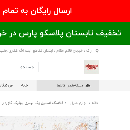
ارسال رایگان به تمام نقاط ای
تخفیف تابستان پلاسکو پارس در خریدهای بالای ۶00 هزار تومان / خر
اراک ، خیابان قائم مقام ، ابتدای تقاطع آیت الله غفاری،جنب
دسته‌بندی کالاها
خانه
فروشگاه
خانه
لوازم منزل
فلاسک استیل یک لیتری یونیک کاوردار