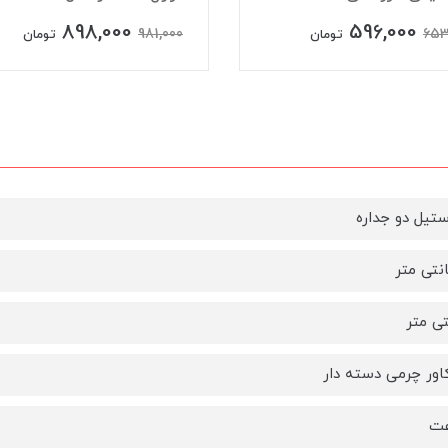
898,000
596,000
981,000
653
تومان
تومان
ستیل دو جداره
کاور چرمی دسته دار