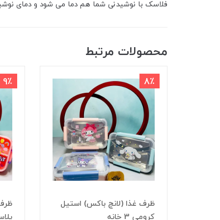
فلاسک با نوشیدنی شما هم دما می شود و دمای نوشی
محصولات مرتبط
9٪
8٪
ظرف غذا (لانچ باکس) استیل 2
ظرف غذا (لانچ باکس) استیل
ظرف 
کرومی 3 خانه
پلا