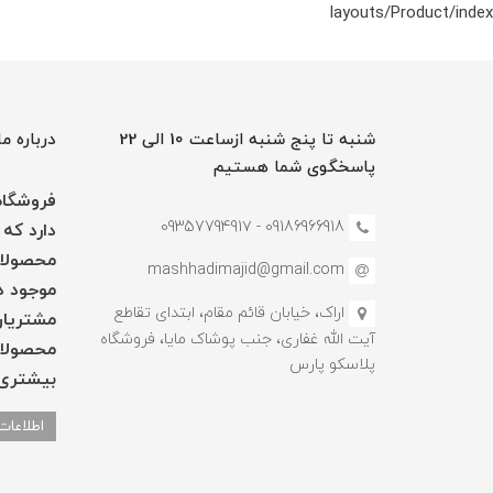
layouts/Product/index
شنبه تا پنج شنبه ازساعت 10 الی 22
درباره ما
پاسخگوی شما هستیم
فروشگاه 
09186966918 - 0935779491۷
دارد که 
محصولات
mashhadimajid@gmail.com
موجود در
اراک، خیابان قائم مقام، ابتدای تقاطع
مشتریان
آیت الله غفاری، جنب پوشاک مایا، فروشگاه
محصولات
پلاسکو پارس
بیشتری 
اطلاعات