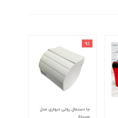
8٪
9٪
جا دستمال رولی دیواری مدل
سپیدار
کلمن 3 لیتری ایت eight