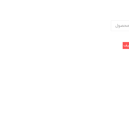
محصول
یف