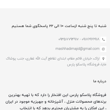
شنبه تا پنج شنبه ازساعت 10 الی 22 پاسخگوی شما هستیم
09186966918 - 0935779491۷
mashhadimajid@gmail.com
اراک، خیابان قائم مقام، ابتدای تقاطع آیت الله غفاری، جنب پوشاک
مایا، فروشگاه پلاسکو پارس
درباره ما
فروشگاه پلاسکو پارس این افتخار را دارد که با تهیه بهترین
برندهای محصولات منزل ، آشپزخانه و جهیزیه موجود در ایران
، این امکان را به مشتریان محترم بدهد که با انتخاب