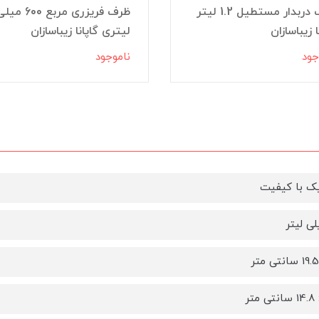
ظرف دربدار مستطیل 1.2 لیتر
ظرف فریزری مربع 600 م
ا زیباسازان
لیتری گاپانا زیباسازان
جود
ناموجود
ک با کیفیت
تر