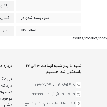
ارتفاع : 4.5 سانت
فشاری
نحوه بسته شدن در
اصل
اصالت کالا
layouts/Product/index
شنبه تا پنج شنبه ازساعت 10 الی 22
درباره ما
پاسخگوی شما هستیم
فروشگاه 
09186966918 - 0935779491۷
دارد که 
محصولات
mashhadimajid@gmail.com
موجود در
اراک، خیابان قائم مقام، ابتدای تقاطع
مشتریان