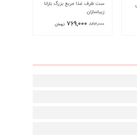
ست ظرف غذا مربع بزرگ بارانا
یلی
زیباسازان
زیباسازا
769,000
234,000
843,000
تومان