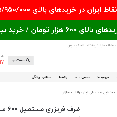
ران در خریدهای بالای ۵/950/000 تومان
ید بیشتر = تخفیف بیشتر
 پوشاک مایا، فروشگاه پلاسکو پارس
تلف
جستجو
17
درباره ما
تماس با ما
راهنما
مطالب وبلاگی
 لیتر باراکا زیباسازان
ظرف فریزری مستطیل 600 میلی لیتر باراکا زیباسازان