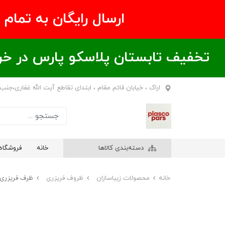
ارسال رایگان به تمام نقاط ای
تخفیف تابستان پلاسکو پارس در خریدهای بالای ۶00 هزار تومان / خر
اراک ، خیابان قائم مقام ، ابتدای تقاطع آیت الله غفاری،جنب
دسته‌بندی کالاها
خانه
فروشگاه
خانه
محصولات زیباسازان
ظروف فریزری
ظرف فریزری مستطیل 600 میلی