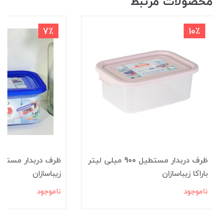
محصولات مرتبط
7٪
10٪
ظرف دربدار مستطیل 900 میلی لیتر
باراکا زیباسازان
زیباسازان
ناموجود
ناموجود