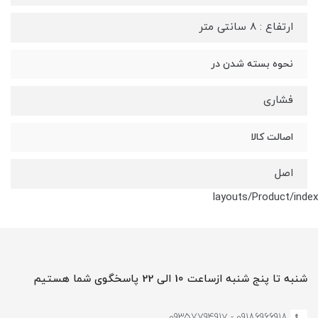
ارتفاع : 8 سانتی متر
نحوه بسته شدن در
فشاری
اصالت کالا
اصل
layouts/Product/index
شنبه تا پنج شنبه ازساعت 10 الی 22 پاسخگوی شما هستیم
09186966918 - 0935779491۷