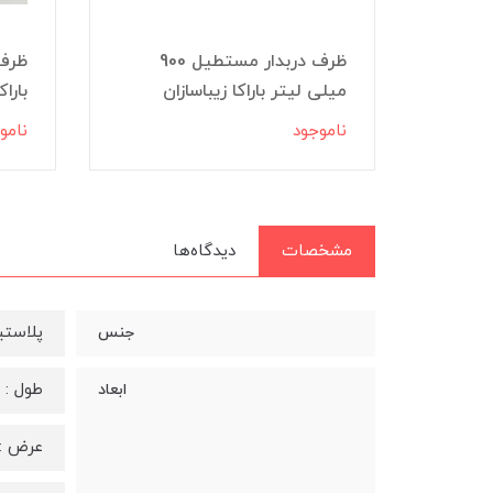
1 لیتر باراکا
ظرف دربدار مستطیل 900
میلی لیتر باراکا زیباسازان
باراک
ناموجود
نامو
مشخصات
دیدگاه‌ها
پلاستی
جنس
طول : 25.5 سانتی متر
ابعاد
عرض : 15.5 سانتی م