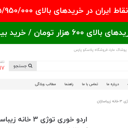
ران در خریدهای بالای ۵/950/000 تومان
ید بیشتر = تخفیف بیشتر
 پوشاک مایا، فروشگاه پلاسکو پارس
تلف
جستجو
17
درباره ما
تماس با ما
راهنما
مطالب وبلاگی
باسازان
اردو خوری توژی 3 خانه زیباسازان