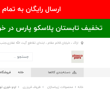
ارسال رایگان به تمام نقاط ای
تخفیف تابستان پلاسکو پارس در خریدهای بالای ۶00 هزار تومان / خر
اراک ، خیابان قائم مقام ، ابتدای تقاطع آیت الله غفاری،جنب
دسته‌بندی کالاها
خانه
فروشگاه
خانه
محصولات زیباسازان
ظروف فریزری
اردو خوری توژی 3 خانه زی