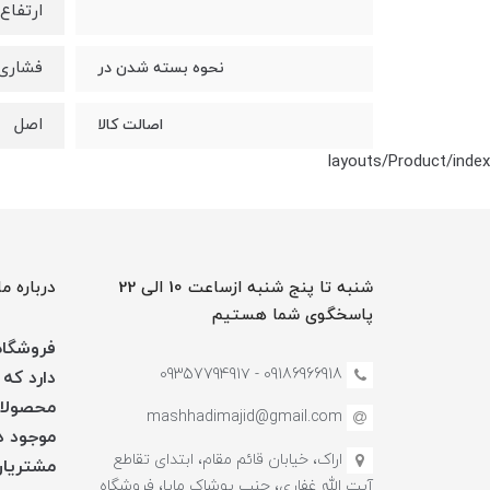
ارتفاع : 5.5 سانت
فشاری
نحوه بسته شدن در
اصل
اصالت کالا
layouts/Product/index
شنبه تا پنج شنبه ازساعت 10 الی 22
درباره ما
پاسخگوی شما هستیم
فروشگاه 
09186966918 - 0935779491۷
دارد که 
محصولات
mashhadimajid@gmail.com
موجود در
اراک، خیابان قائم مقام، ابتدای تقاطع
مشتریان
آیت الله غفاری، جنب پوشاک مایا، فروشگاه