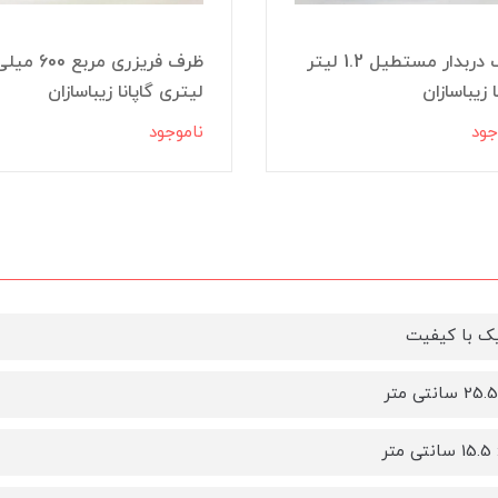
ظرف دربدار مستطیل 1.2 لیتر
ظرف فریزری مربع 600 م
ا زیباسازان
لیتری گاپانا زیباسازان
جود
ناموجود
ک با کیفیت
تر