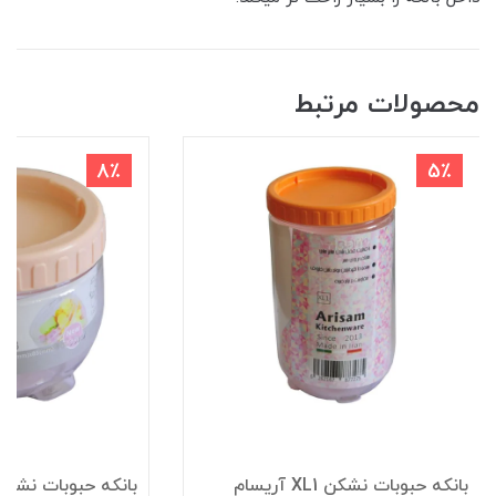
محصولات مرتبط
8٪
5٪
بانکه حبوبات نشکن XL1 آریسام
بانکه حبوبات نشکن L3 آریس