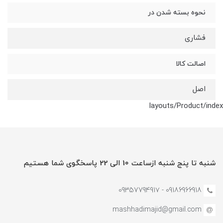
نحوه بسته شدن در
فشاری
اصالت کالا
اصل
layouts/Product/index
شنبه تا پنج شنبه ازساعت 10 الی 22 پاسخگوی شما هستیم
09186966918 - 0935779491۷
mashhadimajid@gmail.com