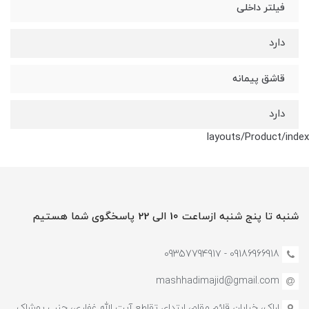
فیلتر داخلی
دارد
قاشق پیمانه
دارد
layouts/Product/index
شنبه تا پنج شنبه ازساعت 10 الی 22 پاسخگوی شما هستیم
09186966918 - 0935779491۷
mashhadimajid@gmail.com
اراک، خیابان قائم مقام، ابتدای تقاطع آیت الله غفاری، جنب پوشاک