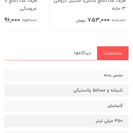
ظرف غذا (لانچ باکس) استیل کرومی
ظرف غذا (لانچ باک
3 خانه
عروسکی
596,000
753,000
653,000
817,000
تومان
مشخصات
دیدگاه‌ها
جنس بدنه
شیشه و محافظ پلاستیکی
گنجایش
450 میلی لیتر