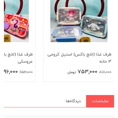
ظرف غذا (لانچ باکس) استیل کرومی
ظرف غذا (لانچ باک
3 خانه
عروسکی
596,000
753,000
653,000
817,000
تومان
مشخصات
دیدگاه‌ها