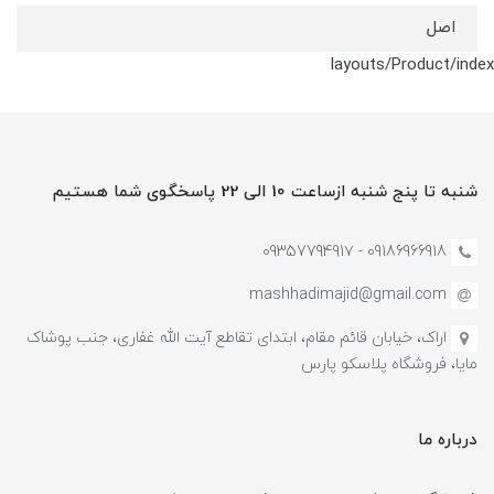
اصل
layouts/Product/index
شنبه تا پنج شنبه ازساعت 10 الی 22 پاسخگوی شما هستیم
09186966918 - 0935779491۷
mashhadimajid@gmail.com
اراک، خیابان قائم مقام، ابتدای تقاطع آیت الله غفاری، جنب پوشاک
مایا، فروشگاه پلاسکو پارس
درباره ما