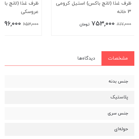
ظرف غذا (لانچ باکس) استیل کرومی
ظرف غذا (لانچ باک
3 خانه
عروسکی
596,000
753,000
653,000
817,000
تومان
مشخصات
دیدگاه‌ها
جنس بدنه
پلاستیک
جنس سری
حوله‌ای