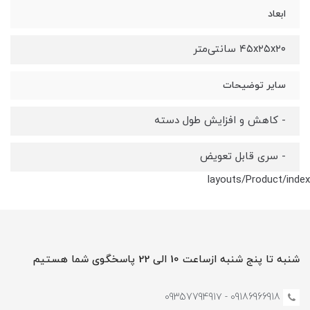
ابعاد
۴۵x۲۵x۲۰ سانتی‌متر
سایر توضیحات
- کاهش و افزایش طول دسته
- سری قابل تعویض
layouts/Product/index
شنبه تا پنج شنبه ازساعت 10 الی 22 پاسخگوی شما هستیم
09186966918 - 0935779491۷