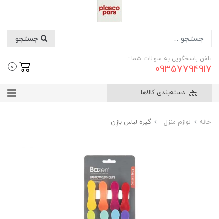
جستجو
تلفن پاسخگویی به سوالات شما :
09357794917
0
دسته‌بندی کالاها
خانه
لوازم منزل
گیره لباس بازِن