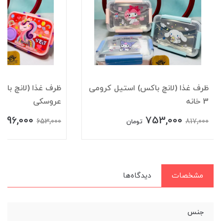
ظرف غذا (لانچ باکس) استیل کرومی
ظرف غذا (لانچ باک
3 خانه
عروسکی
596,000
753,000
653,000
817,000
تومان
مشخصات
دیدگاه‌ها
جنس