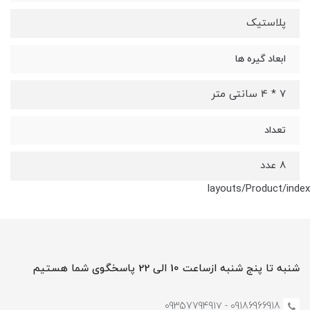
پلاستیک
ابعاد گیره ها
7 * 4 سانتی متر
تعداد
8 عدد
layouts/Product/index
شنبه تا پنج شنبه ازساعت 10 الی 22 پاسخگوی شما هستیم
09186966918 - 0935779491۷