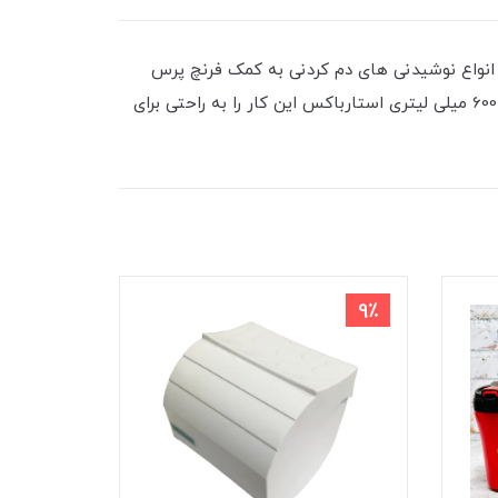
 انواع نوشیدنی های دم کردنی به کمک فرنچ پرس
انجام می شود.نوشیدن یک فنجان دمنوش تازه یکی از بهترین گزینه ها برای آغاز یک روز فعال و پر نشاط میباشد. فرنچ پرس 600 میلی لیتری استارباکس این کار را به راحتی برای
8٪
9٪