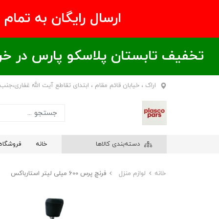
ارسال رایگان به تمام نقاط ای
تخفیف تابستان پلاسکو پارس در خریدهای بالای ۶00 هزار تومان / خر
اراک ، خیابان قائم مقام ، ابتدای تقاطع آیت الله غفاری،جنب
دسته‌بندی کالاها
خانه
فروشگاه
خانه
لوازم منزل
فرنچ پرس 600 میلی لیتر استارباکس