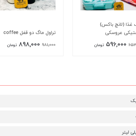
غذا (لانچ باکس)
ستیکی عروسکی
تراول ماگ دو قفل coffee
898,000
596,000
981,000
653
تومان
تومان
یک