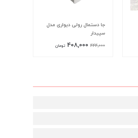
جا دستمال رولی دیواری مدل
سپیدار
کلمن 3 لیتری ایت eight
408,000
732,000
444,000
تومان