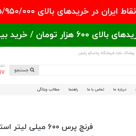
ران در خریدهای بالای ۵/950/000 تومان
ید بیشتر = تخفیف بیشتر
 پوشاک مایا، فروشگاه پلاسکو پارس
تلف
جستجو
17
درباره ما
تماس با ما
راهنما
مطالب وبلاگی
فرنچ پرس 600 میلی لیتر استارباکس