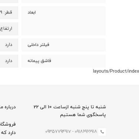
قطر: 9 سانتی متر
ابعاد
ارتفاع : 18 سانت
دارد
فیلتر داخلی
دارد
قاشق پیمانه
layouts/Product/index
شنبه تا پنج شنبه ازساعت 10 الی 22
درباره ما
پاسخگوی شما هستیم
فروشگاه 
09186966918 - 0935779491۷
دارد که 