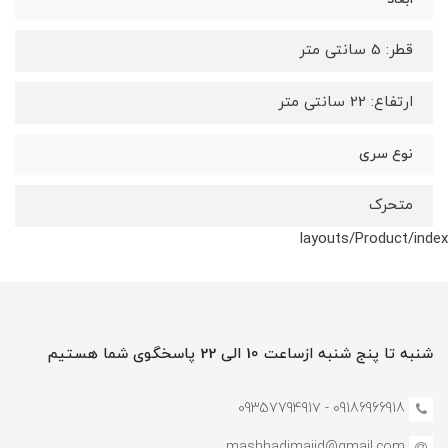
قطر: 5 سانتی متر
ارتفاع: 22 سانتی متر
نوع سری
متحرک
layouts/Product/index
شنبه تا پنج شنبه ازساعت 10 الی 22 پاسخگوی شما هستیم
09186966918 - 0935779491۷
mashhadimajid@gmail.com