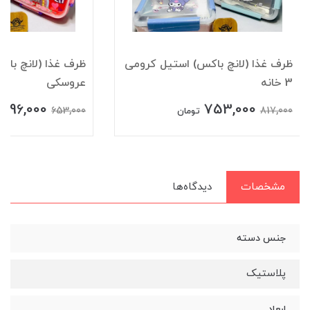
ظرف غذا (لانچ باکس) استیل کرومی
ظرف غذا (لانچ باک
3 خانه
عروسکی
596,000
753,000
653,000
817,000
تومان
مشخصات
دیدگاه‌ها
جنس دسته
پلاستیک
ابعاد