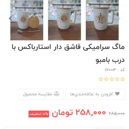
ماگ سرامیکی قاشق دار استارباکس با
درب بامبو
کد : 16003
افزودن به علاقه‌مندی‌ها
مقایسه محصول
258,000
تومان
285,000
10%
تخفیف