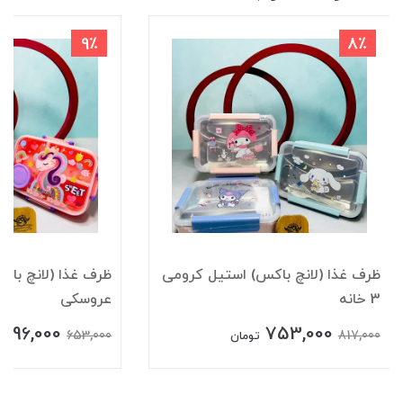
9٪
8٪
ظرف غذا (لانچ باکس) استیل کرومی
ظرف غذا (لانچ باک
3 خانه
عروسکی
596,000
753,000
653,000
817,000
تومان