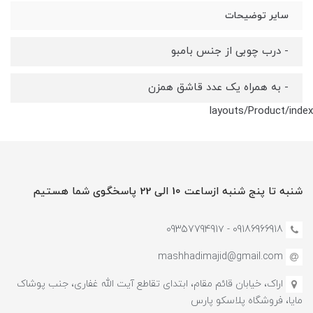
سایر توضیحات
- درب چوبی از جنس بامبو
- به همراه یک عدد قاشق همزن
layouts/Product/index
شنبه تا پنج شنبه ازساعت 10 الی 22 پاسخگوی شما هستیم
09186966918 - 0935779491۷
mashhadimajid@gmail.com
اراک، خیابان قائم مقام، ابتدای تقاطع آیت الله غفاری، جنب پوشاک
مایا، فروشگاه پلاسکو پارس