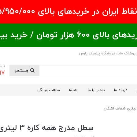
ران در خریدهای بالای ۵/950/000 تومان
ید بیشتر = تخفیف بیشتر
 پوشاک مایا، فروشگاه پلاسکو پارس
تلف
جستجو
17
درباره ما
تماس با ما
راهنما
مطالب وبلاگی
سطل مدرج همه کاره 3 لیتری شفاف اشکان