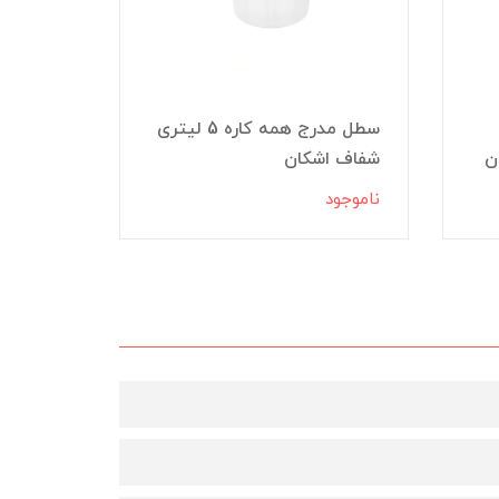
سطل مدرج همه کاره 5 لیتری
شفاف اشکان
لیتری ش
ناموجود
ناموجود