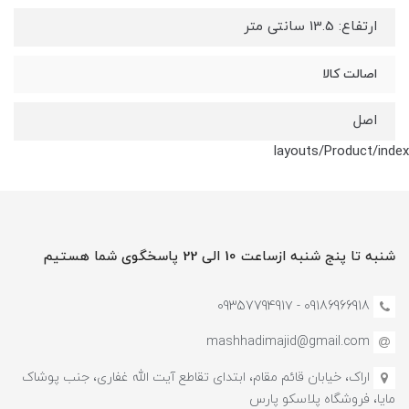
ارتفاع: 13.5 سانتی متر
اصالت کالا
اصل
layouts/Product/index
شنبه تا پنج شنبه ازساعت 10 الی 22 پاسخگوی شما هستیم
09186966918 - 0935779491۷
mashhadimajid@gmail.com
اراک، خیابان قائم مقام، ابتدای تقاطع آیت الله غفاری، جنب پوشاک
مایا، فروشگاه پلاسکو پارس