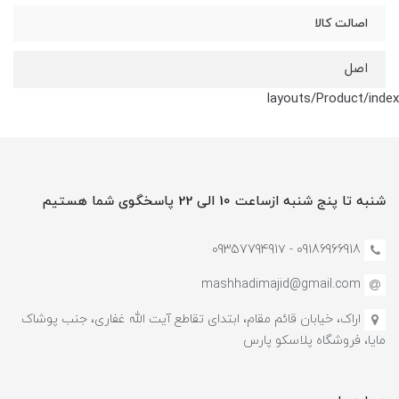
اصالت کالا
اصل
layouts/Product/index
شنبه تا پنج شنبه ازساعت 10 الی 22 پاسخگوی شما هستیم
09186966918 - 0935779491۷
mashhadimajid@gmail.com
اراک، خیابان قائم مقام، ابتدای تقاطع آیت الله غفاری، جنب پوشاک
مایا، فروشگاه پلاسکو پارس