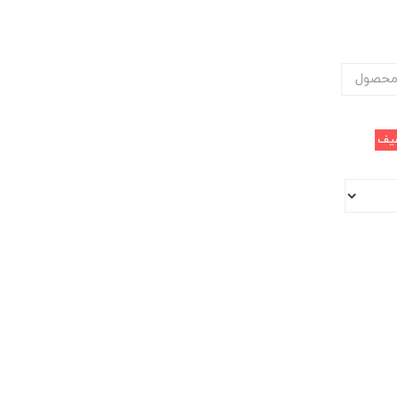
محصول
یف