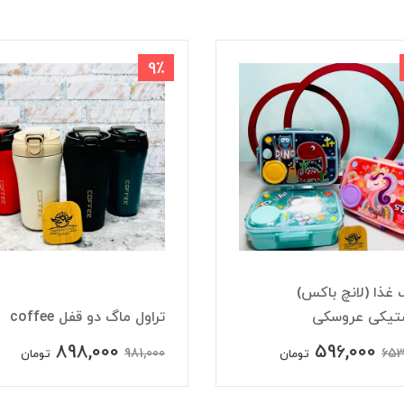
9٪
غذا (لانچ باکس)
ستیکی عروسکی
تراول ماگ دو قفل coffee
898,000
596,000
981,000
653
تومان
تومان