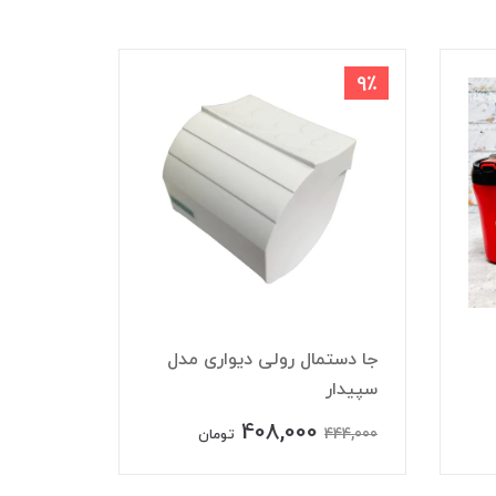
8٪
9٪
جا دستمال رولی دیواری مدل
سپیدار
کلمن 3 لیتری ایت eight
408,000
732,000
444,000
تومان