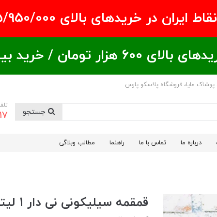
ران در خریدهای بالای ۵/950/000 تومان
ید بیشتر = تخفیف بیشتر
 پوشاک مایا، فروشگاه پلاسکو پارس
تلف
جستجو
17
درباره ما
تماس با ما
راهنما
مطالب وبلاگی
قمقمه سیلیکونی نی دار 1 لیتری دو رنگ