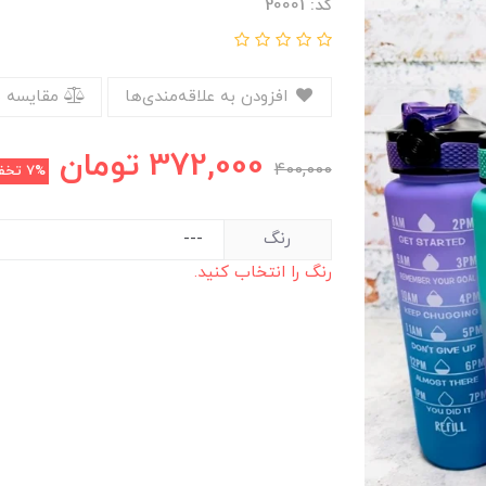
کد: 20001
افزودن به علاقه‌مندی‌ها
مقایسه 
372,000
تومان
400,000
7%
تخف
رنگ
رنگ را انتخاب کنید.