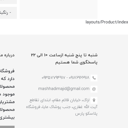
- رنگب
layouts/Product/index
شنبه تا پنج شنبه ازساعت 10 الی 22
درباره ما
پاسخگوی شما هستیم
فروشگاه 
09186966918 - 0935779491۷
دارد که 
محصولات
mashhadimajid@gmail.com
موجود در
اراک، خیابان قائم مقام، ابتدای تقاطع
مشتریان
آیت الله غفاری، جنب پوشاک مایا، فروشگاه
محصولات
پلاسکو پارس
بیشتری 