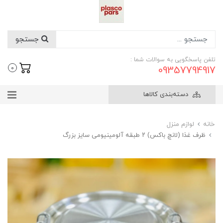
جستجو
تلفن پاسخگویی به سوالات شما :
09357794917
0
دسته‌بندی کالاها
خانه
لوازم منزل
ظرف غذا (لانچ باکس) ۲ طبقه آلومینیومی سایز بزرگ