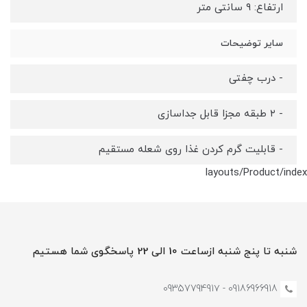
ارتفاع: ۹ سانتی متر
سایر توضیحات
- درب چفتی
- ۲ طبقه مجزا قابل جداسازی
- قابلیت گرم کردن غذا روی شعله مستقیم
layouts/Product/index
شنبه تا پنج شنبه ازساعت 10 الی 22 پاسخگوی شما هستیم
09186966918 - 0935779491۷