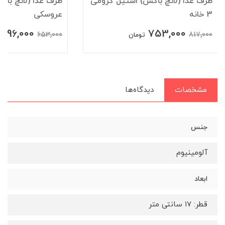
ظرف غذا (لانچ باکس) استیل کرومی
ظرف غذا (لانچ باک
3 خانه
عروسکی
596,000
753,000
653,000
817,000
تومان
مشخصات
دیدگاه‌ها
جنس
آلومینیوم
ابعاد
قطر: ۱۷ سانتی متر