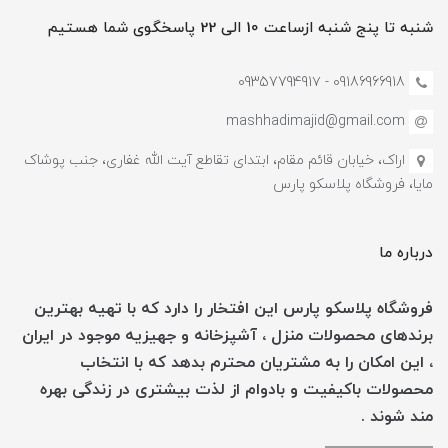
شنبه تا پنج شنبه ازساعت 10 الی 22 پاسخگوی شما هستیم
09186966918 - 0935779491۷
mashhadimajid@gmail.com
اراک، خیابان قائم مقام، ابتدای تقاطع آیت الله غفاری، جنب پوشاک
مایا، فروشگاه پلاسکو پارس
درباره ما
فروشگاه پلاسکو پارس این افتخار را دارد که با تهیه بهترین
برندهای محصولات منزل ، آشپزخانه و جهیزیه موجود در ایران
، این امکان را به مشتریان محترم بدهد که با انتخاب
محصولات باکیفیت و بادوام از لذت بیشتری در زندگی بهره
مند شوند .