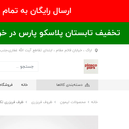
ارسال رایگان به تمام نقاط ای
تخفیف تابستان پلاسکو پارس در خریدهای بالای ۶00 هزار تومان / خر
اراک ، خیابان قائم مقام ، ابتدای تقاطع آیت الله غفاری،جنب
دسته‌بندی کالاها
خانه
فروشگاه
خانه
محصولات لیمون
ظروف فریزری
ظرف فریزری تک