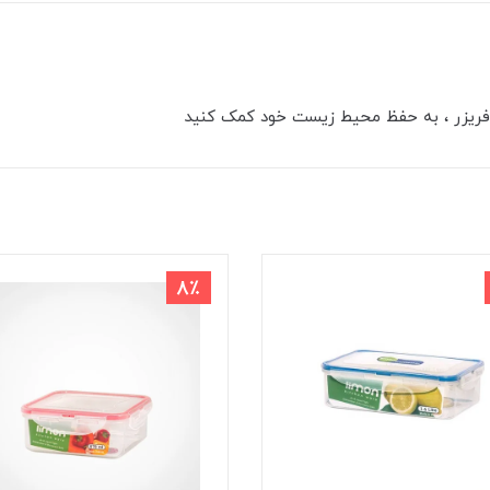
اده در فریزر 
ای نگهداری م
 ، به حفظ محیط زیست خود کمک کنید
8٪