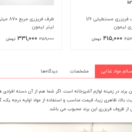
ظرف فریزری مستطیلی 1/6
ظرف فریزری مربع 870
ی لیمون
لیتر لیمون
331,000
415,000
359,000
453
تومان
تومان
سالم مواد غذایی
مشخصات
دیدگاه‌ها
برند در زمینه لوازم آشپزخانه است. اگر شما هم از آن دسته افرادی 
الا، ظاهری زیبا، قیمت مناسب و استفاده از مواد اولیه درجه یک، گزین
از ظروف فریزری این برند محبوب می باشد.