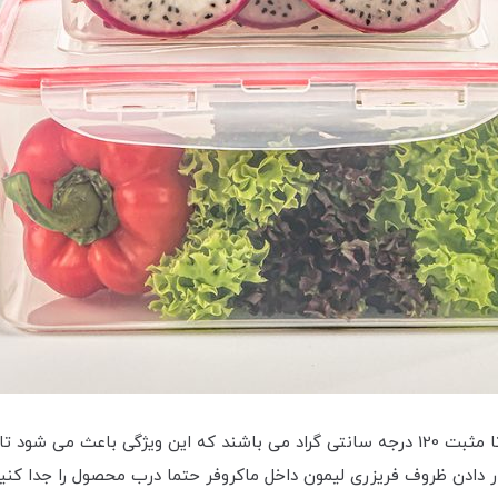
ظروف فریزری لیمون دارای تحمل دمایی بین منفی 20 تا مثبت 120 درجه سانتی گراد می باشند که
قرار دادن ظروف فریزری لیمون داخل ماکروفر حتما درب محصول را جدا 