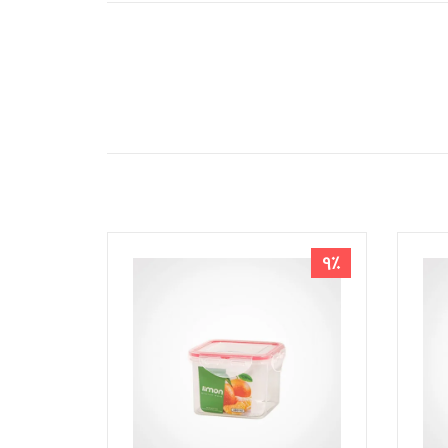
و ماکروفر
واد غذایی
9٪
9٪