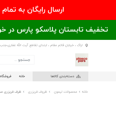
ارسال رایگان به تمام نقاط ای
تخفیف تابستان پلاسکو پارس در خریدهای بالای ۶00 هزار تومان / خر
اراک ، خیابان قائم مقام ، ابتدای تقاطع آیت الله غفاری،جنب
دسته‌بندی کالاها
خانه
فروشگاه
خانه
محصولات لیمون
ظروف فریزری
ظرف فریزری مستطیلی 1/6