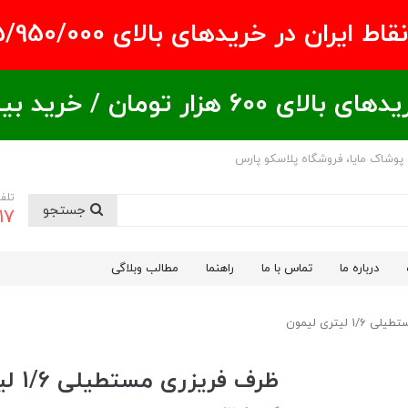
ران در خریدهای بالای ۵/950/000 تومان
ید بیشتر = تخفیف بیشتر
 پوشاک مایا، فروشگاه پلاسکو پارس
تلف
جستجو
17
درباره ما
تماس با ما
راهنما
مطالب وبلاگی
 لیتری لیمون
ظرف فریزری مستطیلی 1/6 لیتری لیمون