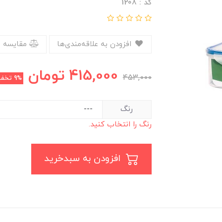
کد : 1208
افزودن به علاقه‌مندی‌ها
مقایسه 
415,000
تومان
453,000
9%
تخفی
رنگ
رنگ را انتخاب کنید.
افزودن به سبدخرید