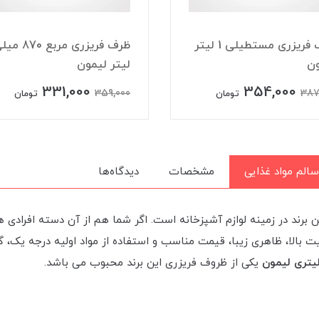
ظرف فریزری مستطیلی 1 لیتر
ظرف فریزری مربع 870
ون
لیتر لیمون
331,000
354,000
359,000
387
تومان
تومان
سالم مواد غذایی
مشخصات
دیدگاه‌ها
 برند در زمینه لوازم آشپزخانه است. اگر شما هم از آن دسته افرادی 
الا، ظاهری زیبا، قیمت مناسب و استفاده از مواد اولیه درجه یک، گزین
یکی از ظروف فریزری این برند محبوب می باشد.