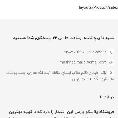
layouts/Product/index
شنبه تا پنج شنبه ازساعت 10 الی 22 پاسخگوی شما هستیم
09186966918 - 0935779491۷
mashhadimajid@gmail.com
اراک، خیابان قائم مقام، ابتدای تقاطع آیت الله غفاری، جنب پوشاک
مایا، فروشگاه پلاسکو پارس
درباره ما
فروشگاه پلاسکو پارس این افتخار را دارد که با تهیه بهترین