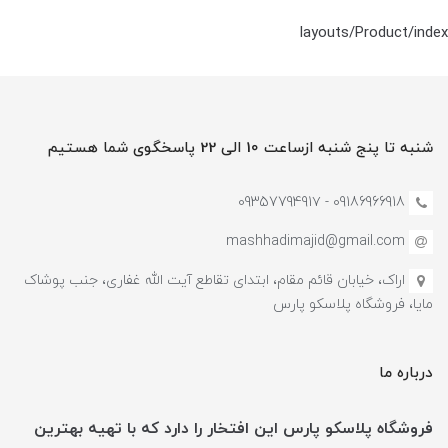
layouts/Product/index
شنبه تا پنج شنبه ازساعت 10 الی 22 پاسخگوی شما هستیم
09186966918 - 0935779491۷
mashhadimajid@gmail.com
اراک، خیابان قائم مقام، ابتدای تقاطع آیت الله غفاری، جنب پوشاک
مایا، فروشگاه پلاسکو پارس
درباره ما
فروشگاه پلاسکو پارس این افتخار را دارد که با تهیه بهترین