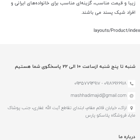
زیبا و قیمت مناسب، گزینه‌ای مناسب برای خانواده‌های ایرانی و
افراد شیک پسند می باشند.
layouts/Product/index
شنبه تا پنج شنبه ازساعت 10 الی 22 پاسخگوی شما هستیم
09186966918 - 0935779491۷
mashhadimajid@gmail.com
اراک، خیابان قائم مقام، ابتدای تقاطع آیت الله غفاری، جنب پوشاک
مایا، فروشگاه پلاسکو پارس
درباره ما