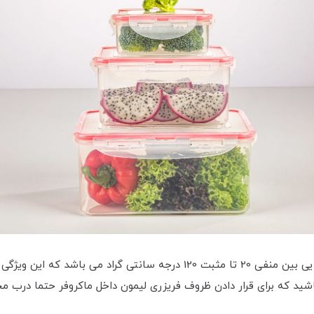
ظرف فریزری مستطیلی 2/5 لیتر لیمون دارای تحمل دمایی بین منفی 20 تا مثبت 0
باشید که برای قرار دادن ظروف فریزری لیمون داخل ماکروفر حتما درب 