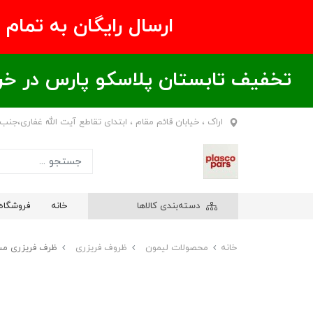
ارسال رایگان به تمام نقاط ای
تخفیف تابستان پلاسکو پارس در خریدهای بالای ۶00 هزار تومان / خر
اراک ، خیابان قائم مقام ، ابتدای تقاطع آیت الله غفاری،جنب
دسته‌بندی کالاها
خانه
فروشگاه
خانه
محصولات لیمون
ظروف فریزری
ظرف فریزری مستطیلی 2/5